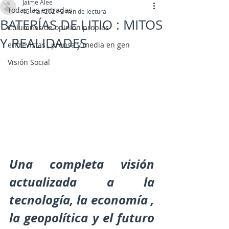
Jaime Alee
Todas las entradas
15 mar 2021
2 min de lectura
BATERÍAS DE LITIO : MITOS
Columnas de opinión propias
Y REALIDADES
entrevistas , prensa y media en gen
Visión Social
Una completa visión 
actualizada a la 
tecnología, la economía , 
la geopolítica y el futuro 