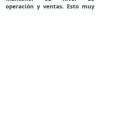
operación y ventas. Esto muy 
trivial y humano es un nudo 
muy difícil de superar.
https://www.youtube.com/watch?v=Nqp3T-
MLskw&list=PLX5LD8l7BDFra3Q4vOYCF0EEzmjHf0YfY&i
ndex=8&ab_channel=TheLimitingFactor
CONCLUSIÓN
No niego que el sodio y las 
baterías económicas y eficientes 