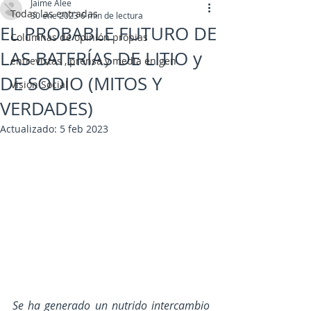
Jaime Alee
Todas las entradas
30 ene 2023
6 min de lectura
EL PROBABLE FUTURO DE
Columnas de opinión propias
LAS BATERÍAS DE LITIO y
entrevistas , prensa y media en gen
DE SODIO (MITOS Y
Visión Social
VERDADES)
Actualizado:
5 feb 2023
Se ha generado un nutrido intercambio 