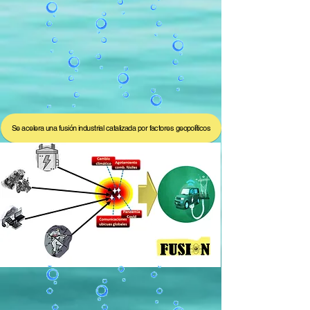
Se acelera una fusión industrial catalizada por factores geopolíticos