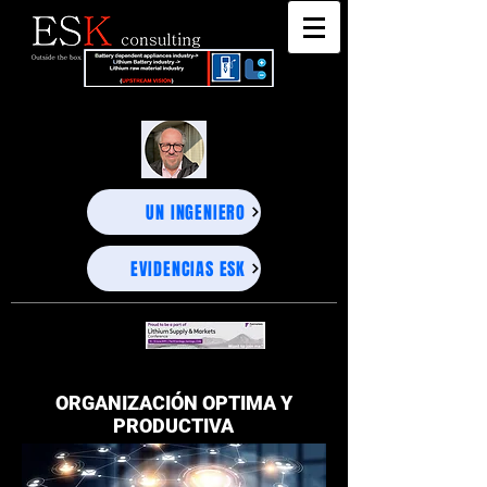
"DEEP BUSINESS STRATEGY ADVISORS" - UNEXPECTED PROJECTIONS, PRECISE DECISIONS-
"DEEP BUSINESS STRATEGY ADVISORS" - UNEXPECTED PROJECTIONS, PRECISE DECISIONS-
UN INGENIERO
EVIDENCIAS ESK
ORGANIZACIÓN OPTIMA Y
PRODUCTIVA