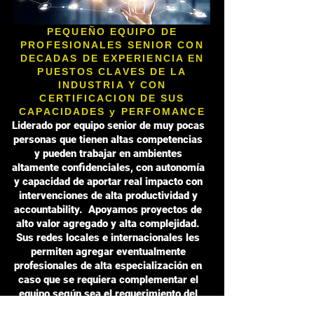
PEQUEÑO EQUIPO DE
PROFESIONALES SENIOR CON
DECADAS DE EXPERIENCIA EN
PUESTOS CLAVES DE LA
INDUSTRIA Y CON
CERTIFICACION DE SUS
CAPACIDADES y PERFOMANCE
Liderado por equipo senior de muy pocas
personas que tienen altas competencias
y pueden trabajar en ambientes
altamente confidenciales, con autonomía
y capacidad de aportar real impacto con
intervenciones de alta productividad y
accountability. Apoyamos proyectos de
alto valor agregado y alta complejidad.
Sus redes locales e internacionales les
permiten agregar eventualmente
profesionales de alta especialización en
caso que se requiera complementar el
equipo según sea el requerimiento del
cliente