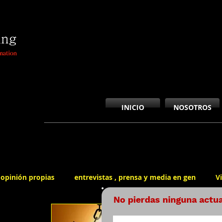
"DEEP BUSINESS STRATEGY ADVISORS" - UNEXPECTED P
"DEEP BUSINESS STRATEGY ADVISORS" - UNEXPECTED P
INICIO
NOSOTROS
opinión propias
entrevistas , prensa y media en gen
V
No pierdas ninguna actua