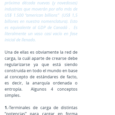
próxima década nuevas (y novedosas)  
industrias que moverán por año más de 
US$ 1.500 “american billions”  (US$ 1,5 
billones en nuestra nomenclatura). Esto 
es equivalente al GDP de Canadá .  Es 
literalmente un vaso casi vacío en fase 
inicial de llenado.
Una de ellas es obviamente la red de 
carga, la cuál aparte de crearse debe 
regularizarse ya que está siendo 
construida en todo el mundo en base 
al concepto de estándares de facto, 
es decir, la anarquía ordenada o 
entropía.  Algunos 4 conceptos 
simples.
1
.-Terminales de carga de distintas 
“potencias” para cargar en forma 