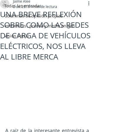
Jaime Alee
Todas las entradas
2 dic 2018
4 min de lectura
UNA BREVE REFLEXIÓN
Columnas de opinión propias
SOBRE COMO LAS REDES
entrevistas , prensa y media en gen
DE CARGA DE VEHÍCULOS
Visión Social
ELÉCTRICOS, NOS LLEVA
AL LIBRE MERCA
A raíz de la interesante entrevista a 