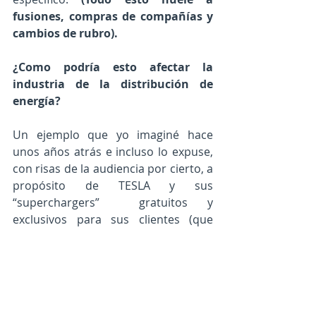
fusiones, compras de compañías y 
cambios de rubro).
¿Como podría esto afectar la 
industria de la distribución de 
energía?
Un ejemplo que yo imaginé hace 
unos años atrás e incluso lo expuse, 
con risas de la audiencia por cierto, a 
propósito de TESLA y sus 
“superchargers”  gratuitos y 
exclusivos para sus clientes (que 
pagaron todo el consumo en el 
precio del auto).  ¿Qué pasaría si un 
usuario de un TESLA-S de 100KWh 
cargara su auto en este servicio 
gratuito y posteriormente lo 