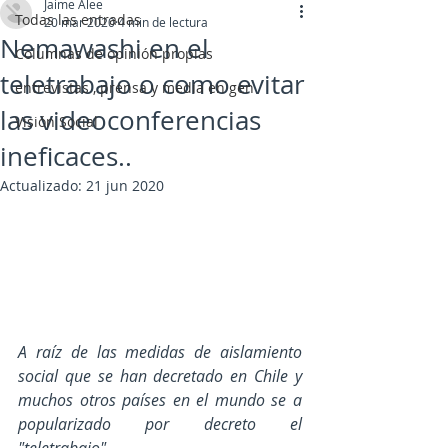
Jaime Alee
Todas las entradas
20 mar 2020
4 min de lectura
Nemawashi en el
Columnas de opinión propias
teletrabajo o como evitar
entrevistas , prensa y media en gen
las videoconferencias
Visión Social
ineficaces..
Actualizado:
21 jun 2020
A raíz de las medidas de aislamiento 
social que se han decretado en Chile y 
muchos otros países en el mundo se a 
popularizado por decreto el 