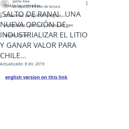
Jaime Alee
Todas las entradas
28 sept 2019
5 min de lectura
¡SALTO DE RANA! ..UNA
Columnas de opinión propias
NUEVA OPCIÓN DE
entrevistas , prensa y media en gen
INDUSTRIALIZAR EL LITIO
Visión Social
Y GANAR VALOR PARA
CHILE...
Actualizado:
8 dic 2019
english version on this link