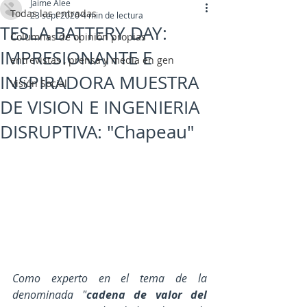
Jaime Alee
Todas las entradas
23 sept 2020
4 min de lectura
TESLA BATTERY DAY:
Columnas de opinión propias
IMPRESIONANTE E
entrevistas , prensa y media en gen
INSPIRADORA MUESTRA
Visión Social
DE VISION E INGENIERIA
DISRUPTIVA: "Chapeau"
Como experto en el tema de la 
denominada "
cadena de valor del 