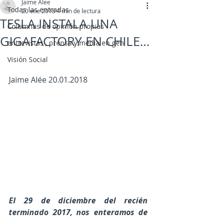
Jaime Alee
Todas las entradas
20 ene 2018
4 min de lectura
TESLA INSTALA UNA
Columnas de opinión propias
GIGAFACTORY EN CHILE…
entrevistas , prensa y media en gen
Visión Social
Jaime Alée 20.01.2018
El 29 de diciembre del recién 
terminado 2017, nos enteramos de 