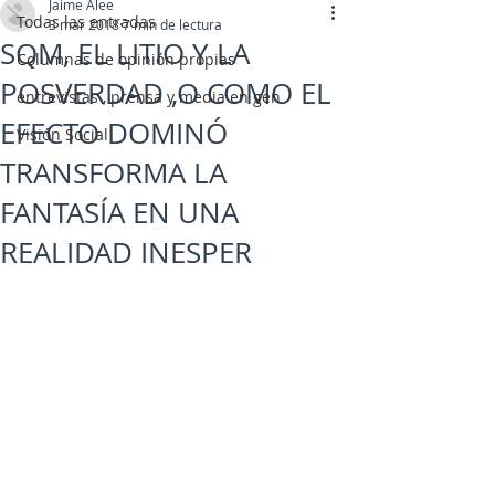
Jaime Alee
Todas las entradas
3 mar 2018
7 min de lectura
SQM, EL LITIO Y LA
Columnas de opinión propias
POSVERDAD ,O COMO EL
entrevistas , prensa y media en gen
EFECTO DOMINÓ
Visión Social
TRANSFORMA LA
FANTASÍA EN UNA
REALIDAD INESPER