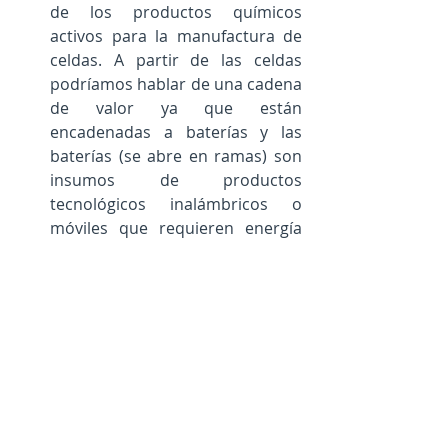
de los productos químicos 
activos para la manufactura de 
celdas. A partir de las celdas 
podríamos hablar de una cadena 
de valor ya que están 
encadenadas a baterías y las 
baterías (se abre en ramas) son 
insumos de productos 
tecnológicos inalámbricos o 
móviles que requieren energía 
portable o de fuentes de 
energías variables que requieren 
ajustarla a la demanda (solar, 
eólica).  
4-La manufactura de celdas, 
baterías o productos 
tecnológicos son una industria 
distinta 
donde las materias 
primas e incluso insumos más 