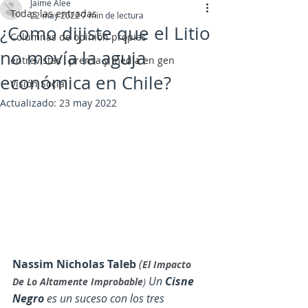
Jaime Alee
Todas las entradas
22 may 2022
7 min de lectura
¿Como dijiste que el Litio
Columnas de opinión propias
no movía la aguja
entrevistas , prensa y media en gen
económica en Chile?
Visión Social
Actualizado:
23 may 2022
Nassim Nicholas Taleb
(
El Impacto 
Un 
Cisne 
De Lo Altamente Improbable
) 
Negro
 es un suceso con los tres 