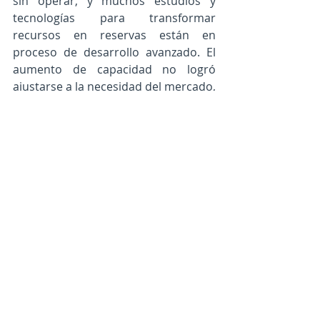
sin operar, y muchos estudios y 
tecnologías para transformar 
recursos en reservas están en 
proceso de desarrollo avanzado. El 
aumento de capacidad no logró 
ajustarse a la necesidad del mercado, 
en beneficio de los incumbentes que 
aprovecharon el momentum,  como 
Chile. Pero tarde o temprano lo 
harán. 
Mis estimaciones son que de acá al 
año 2025 (quizás antes), la 
producción debería al menos 
duplicarse para superar el millón 
de toneladas al año, y por tanto 
cayendo los precios medios hasta 
menos de US$ 18.000/ton LCE. O 
sea, casi la mitad del precio actual. 
La demanda en ese momento 