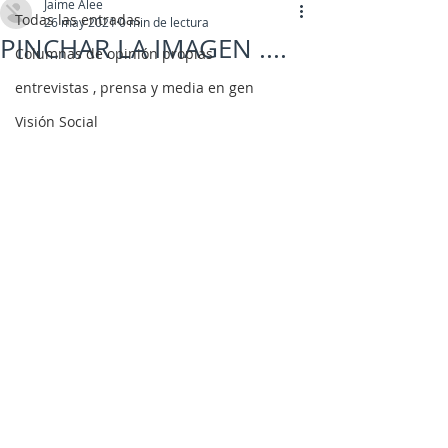
Jaime Alee
Todas las entradas
26 may 2021
0 min de lectura
PINCHAR LA IMAGEN ....
Columnas de opinión propias
entrevistas , prensa y media en gen
Visión Social